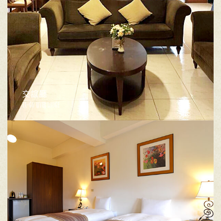
交誼廳
YA-GO RIVER LODGE