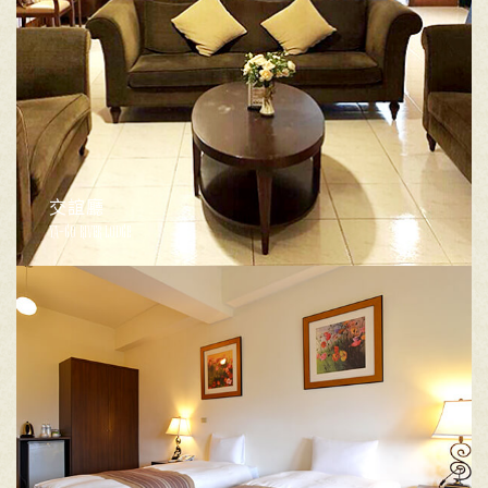
交誼廳
YA-GO RIVER LODGE