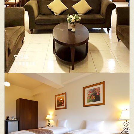
交誼廳
YA-GO RIVER LODGE